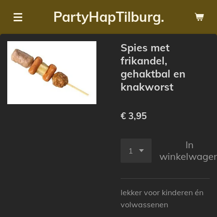
Ga
PartyHapTilburg.
direct
naar
Spies met
de
frikandel,
hoofdinhoud
gehaktbal en
knakworst
€ 3,95
In
winkelwage
lekker voor kinderen én
volwassenen