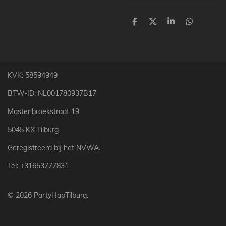
D
D
S
D
e
e
h
e
l
e
a
l
e
l
r
e
n
e
n
KVK: 58594949
BTW-ID: NL001780937B17
Mastenbroekstraat 19
5045 KX Tilburg
Geregistreerd bij het NVWA.
Tel: +31653777831
© 2026 PartyHapTilburg.