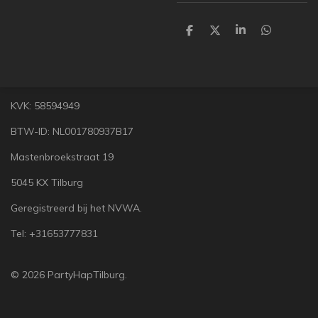
D
D
S
D
e
e
h
e
l
e
a
l
e
l
r
e
n
e
n
KVK: 58594949
BTW-ID: NL001780937B17
Mastenbroekstraat 19
5045 KX Tilburg
Geregistreerd bij het NVWA.
Tel: +31653777831
© 2026 PartyHapTilburg.