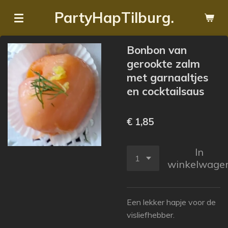
Ga
PartyHapTilburg.
direct
naar
Bonbon van
de
gerookte zalm
hoofdinhoud
met garnaaltjes
en cocktailsaus
€ 1,85
In
winkelwage
Een lekker hapje voor de
visliefhebber.