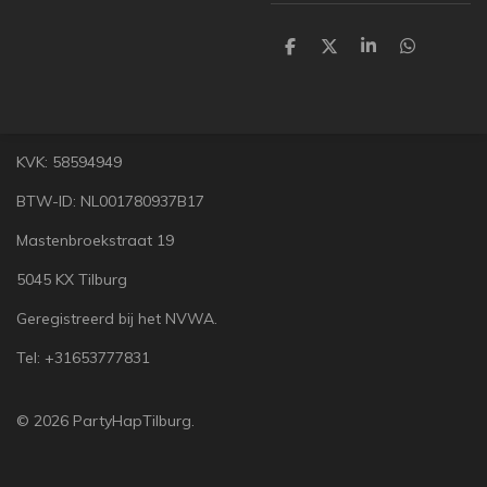
D
D
S
D
e
e
h
e
l
e
a
l
e
l
r
e
n
e
n
KVK: 58594949
BTW-ID: NL001780937B17
Mastenbroekstraat 19
5045 KX Tilburg
Geregistreerd bij het NVWA.
Tel: +31653777831
© 2026 PartyHapTilburg.