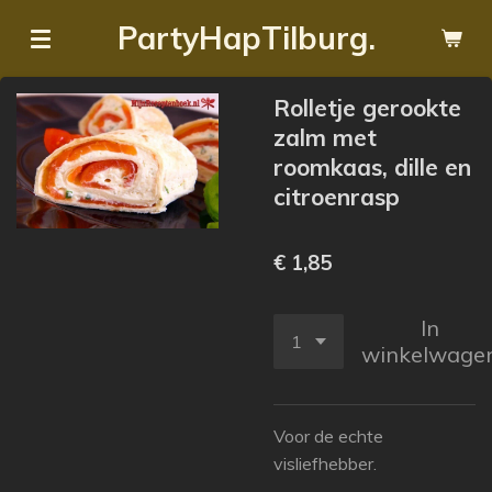
Ga
PartyHapTilburg.
direct
naar
Rolletje gerookte
de
zalm met
hoofdinhoud
roomkaas, dille en
citroenrasp
€ 1,85
In
winkelwage
Voor de echte
visliefhebber.