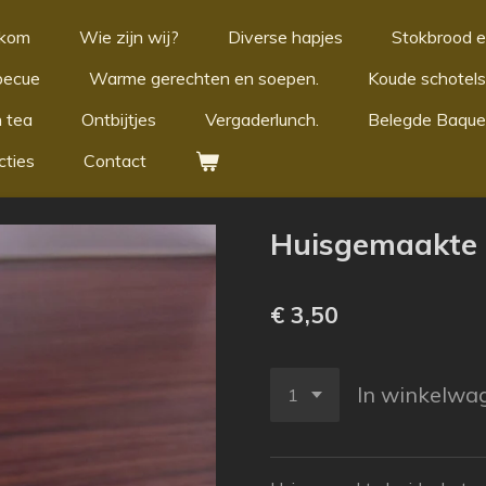
kom
Wie zijn wij?
Diverse hapjes
Stokbrood e
becue
Warme gerechten en soepen.
Koude schotels
 tea
Ontbijtjes
Vergaderlunch.
Belegde Baque
cties
Contact
Huisgemaakte 
€ 3,50
In winkelwa