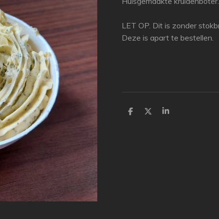
Huisgemaakte kruidenboter.
LET OP. Dit is zonder stokb
Deze is apart te bestellen.
D
D
S
e
e
h
l
e
a
e
l
r
n
e