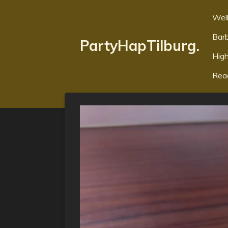
Ga
Wel
direct
Bar
naar
PartyHapTilburg.
de
High
hoofdinhoud
Rea