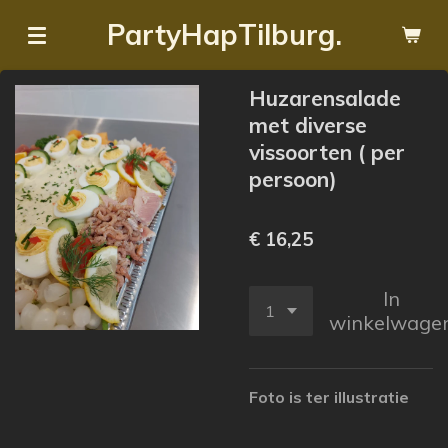
Ga
PartyHapTilburg.
direct
naar
Huzarensalade
de
met diverse
hoofdinhoud
vissoorten ( per
persoon)
€ 16,25
In
winkelwage
Foto is ter illustratie