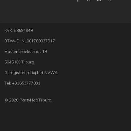
D
D
S
D
e
e
h
e
l
e
a
l
e
l
r
e
n
e
n
KVK: 58594949
BTW-ID: NL001780937B17
Mastenbroekstraat 19
5045 KX Tilburg
Geregistreerd bij het NVWA.
Tel: +31653777831
© 2026 PartyHapTilburg.