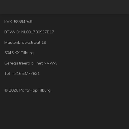
l
e
a
l
e
l
r
e
n
e
n
KVK: 58594949
BTW-ID: NL001780937B17
Mastenbroekstraat 19
5045 KX Tilburg
Geregistreerd bij het NVWA.
Tel: +31653777831
© 2026 PartyHapTilburg.