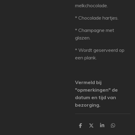
melkchocolade.
* Chocolade hartjes.
* Champagne met
glazen.
* Wordt geserveerd op
een plank.
Vermeld bij
"opmerkingen" de
datum en tijd van
bezorging.
D
D
S
D
e
e
h
e