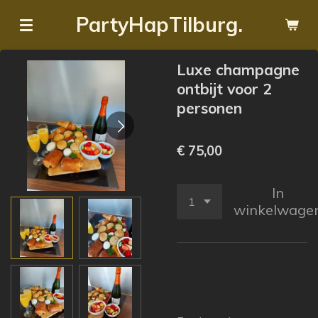
Ga
PartyHapTilburg.
direct
naar
Luxe champagne
de
ontbijt voor 2
hoofdinhoud
personen
€ 75,00
In
winkelwage