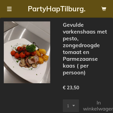
Ga
PartyHapTilburg.
direct
naar
Gevulde
de
varkenshaas met
hoofdinhoud
pesto,
zongedroogde
tomaat en
Parmezaanse
kaas ( per
persoon)
€ 23,50
In
winkelwage