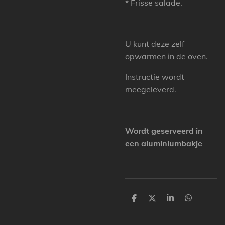
* Frisse salade.
U kunt deze zelf
opwarmen in de oven.
Instructie wordt
meegeleverd.
Wordt geserveerd in
een aluminiumbakje
D
D
S
D
e
e
h
e
l
e
a
l