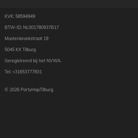
e
l
r
e
n
e
n
KVK: 58594949
BTW-ID: NL001780937B17
Mastenbroekstraat 19
5045 KX Tilburg
Geregistreerd bij het NVWA.
Tel: +31653777831
© 2026 PartyHapTilburg.