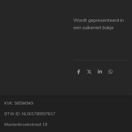
Wordt gepresenteerd in
een suikerriet bakje
D
D
S
D
e
e
h
e
l
e
a
l
e
l
r
e
n
e
n
KVK: 58594949
BTW-ID: NL001780937B17
Mastenbroekstraat 19