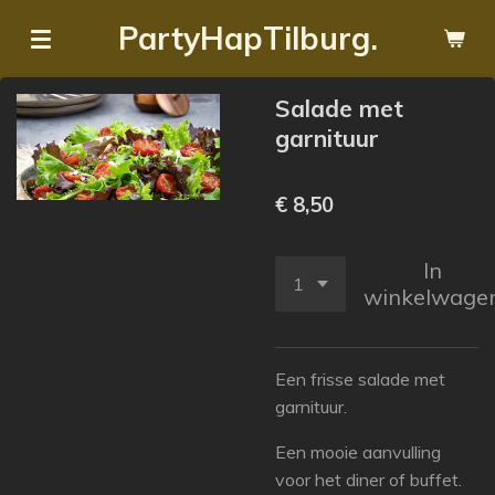
Ga
PartyHapTilburg.
direct
naar
Salade met
de
garnituur
hoofdinhoud
€ 8,50
In
winkelwage
Een frisse salade met
garnituur.
Een mooie aanvulling
voor het diner of buffet.